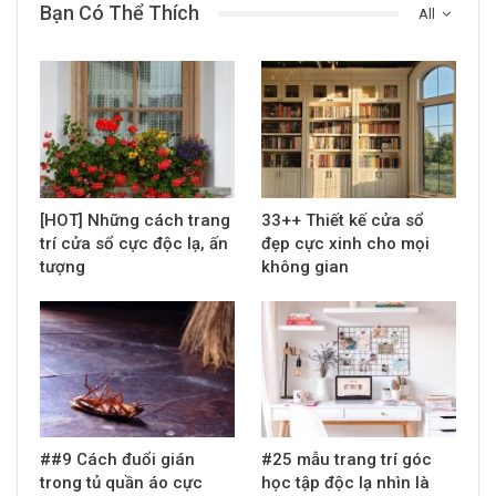
Bạn Có Thể Thích
All
[HOT] Những cách trang
33++ Thiết kế cửa sổ
trí cửa sổ cực độc lạ, ấn
đẹp cực xinh cho mọi
tượng
không gian
##9 Cách đuổi gián
#25 mẫu trang trí góc
trong tủ quần áo cực
học tập độc lạ nhìn là